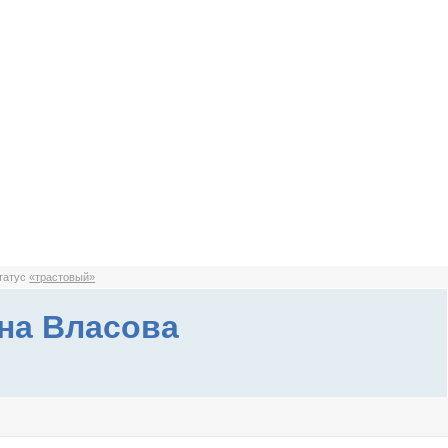
статус
«трастовый»
на Власова