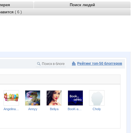
лерея
Поиск людей
равится
( 6 )
Рейтинг топ-50 блоггеров
Angelina2307
Annyy
Beliya
BooK-ashka
Choly