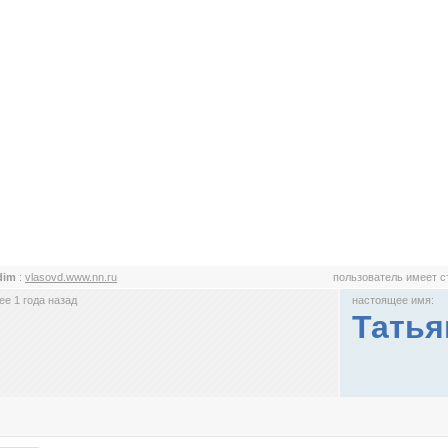
dim
:
vlasovd.www.nn.ru
пользователь имеет 
е 1 года назад
настоящее имя:
Татья