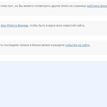
H_elena
Janny-52
JuJu595
KRASOTKA_N
KatiaSa
Kittyk
 пока пуст, но Вы можете посмотреть другие блоги на странице
рейтинга блог
a3881
OlgaSm77
OlgaValerievna
Olushka)
Pristavochka
Pugovk@
SOFOCHKA
е
блог Робота Форума
, чтобы быть в курсе всех новостей сайта.
Tupperwarenn
Valuxa
Wine
Yumymama
androlena
anusha21
ть последние записи в блогах можно в разделе
события на сайте
.
309ok
julia0802
kristimasik
kys1977
lestia
ludochek
natali_sar_08
комсомолочка
ксю77
маняш@
теперь я просто МыМра
Анютка@
Апрель*