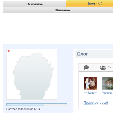
Блог
( 0 )
Основное
Шпионаж
Блог
49
***Заяц***
*lebedev
Посмотреть ещё
Портрет заполнен на 62 %