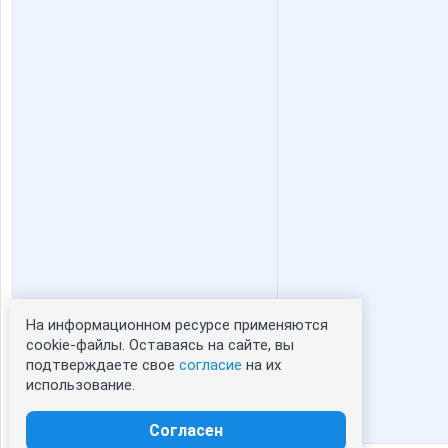
К*Р*О*К*И*Д
Катюли
СЛ@ДЕНЬК@Я
Тюня
На информационном ресурсе применяются
Статистика портрета:
cookie-файлы. Оставаясь на сайте, вы
подтверждаете свое
согласие
на их
сейчас просматривают портрет - 0
использование.
зарегистрированные пользователи
посетившие портрет за 7 дней - 0
Согласен