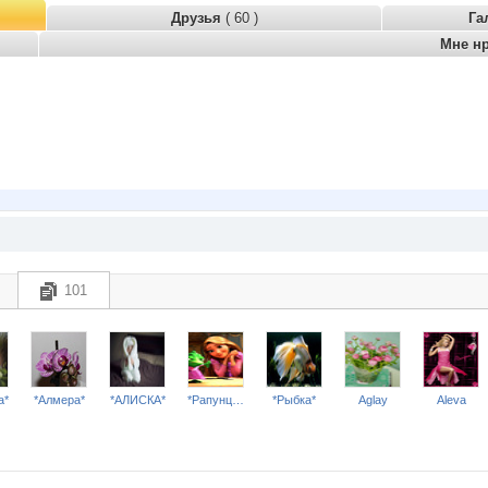
Друзья
( 60 )
Га
Мне н
101
a*
*Алмера*
*АЛИСКА*
*Рапунцель*
*Рыбка*
Aglay
Aleva