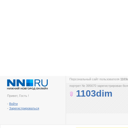
Персональный сайт пользователя
1103
портрет № 395670 зарегистрирован боле
1103dim
Привет, Гость !
-
Войти
-
Зарегистрироваться